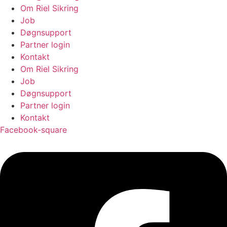
Om Riel Sikring
Job
Døgnsupport
Partner login
Kontakt
Om Riel Sikring
Job
Døgnsupport
Partner login
Kontakt
Facebook-square